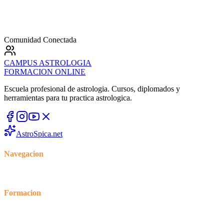
Comunidad Conectada
CAMPUS
ASTROLOGIA
FORMACION ONLINE
Escuela profesional de astrologia. Cursos, diplomados y
herramientas para tu practica astrologica.
AstroSpica.net
Navegacion
Inicio
Cursos
Blog
Foro
Formacion
Tienda
Mi cuenta
Mis cursos