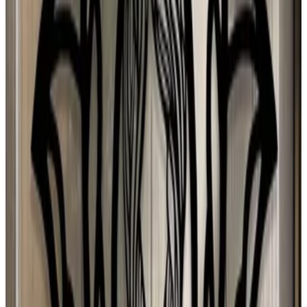
Spain
N
N Torres
30 jul 2026
Mexico
p
puri
29 jul 2026
Spain
J
Josefa
28 jul 2026
Planeta Tierra
P
Paloma Silva Comas