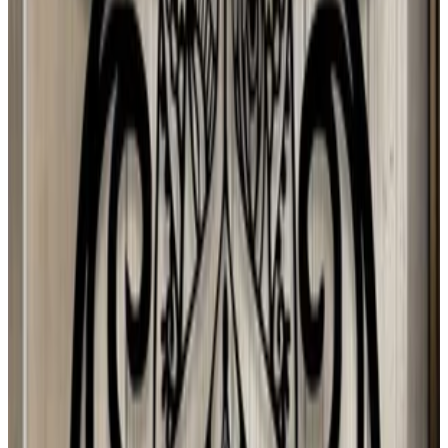
Planeta Tierra
M
MIA LÍAN Mancia hurtado
4 ago 2026
El Salvador
N
Negua
3 ago 2026
Spain
M
Mario Hugo Kuo Guerrero
3 ago 2026
Planeta Tierra
J