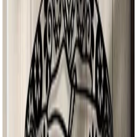
29 jul 2026
Spain
J
Josefa
28 jul 2026
Planeta Tierra
P
Paloma Silva Comas
28 jul 2026
Chile
A
Ana María Ferrer Figuera
28 jul 2026
United States
r