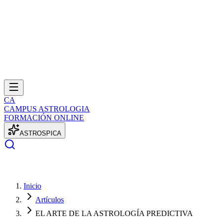
CA
CAMPUS ASTROLOGIA
FORMACIÓN ONLINE
A
S
T
R
O
S
P
I
C
A
Inicio
Artículos
EL ARTE DE LA ASTROLOGÍA PREDICTIVA