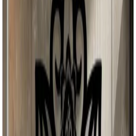
3 ago 2026
Spain
M
Mario Hugo Kuo Guerrero
3 ago 2026
Planeta Tierra
J
Juan Campos
2 ago 2026
Venezuela
N
Natalia
1 ago 2026
Sweden
d