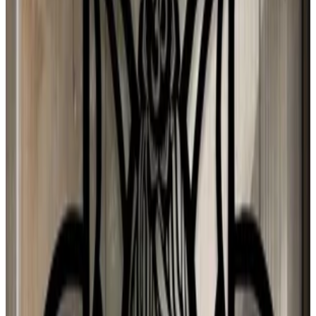
dono
1 ago 2026
Chile
E
Erika
31 jul 2026
Spain
D
Djamila Lopes
31 jul 2026
Spain
Y
Yolanda Herrero GONZALEZ
31 jul 2026