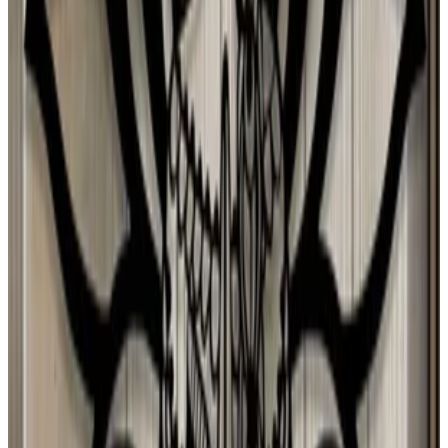
Fedrico
26 jul 2026
Argentina
C
Carmen Valdes
26 jul 2026
United States
S
S Confiab
6 ago 2026
Argentina
A
Anastasiia Pryladysheva
5 ago 2026