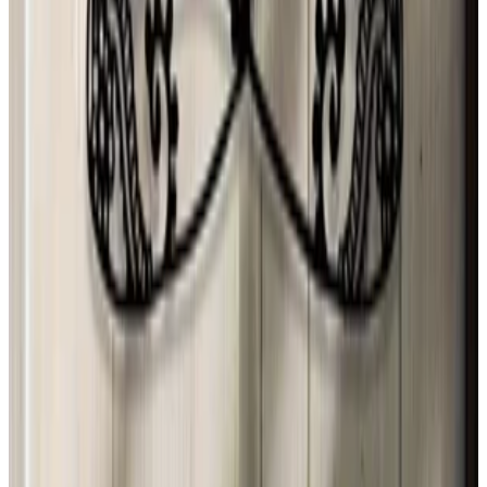
ryan
27 jul 2026
Mexico
Mónica Ybarra
27 jul 2026
Mexico
F
Fedrico
26 jul 2026
Argentina
C
Carmen Valdes
26 jul 2026