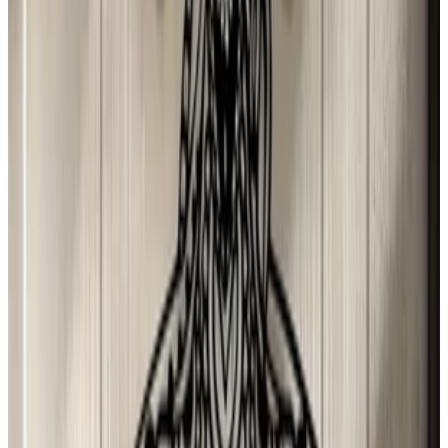
D
Djamila Lopes
31 jul 2026
Spain
Y
Yolanda Herrero GONZALEZ
31 jul 2026
Spain
N
N Torres
30 jul 2026
Mexico
p
puri