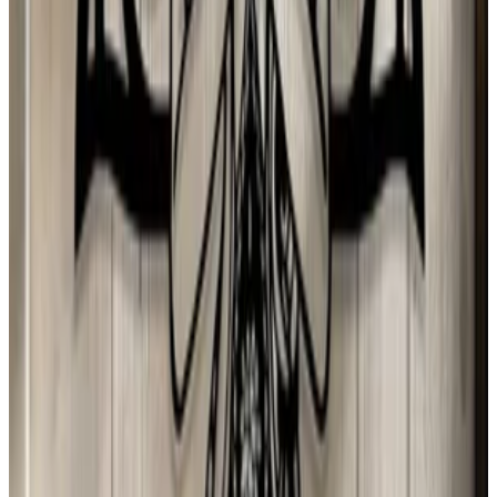
Juan Campos
2 ago 2026
Venezuela
N
Natalia
1 ago 2026
Sweden
d
dono
1 ago 2026
Chile
E
Erika
31 jul 2026
Spain