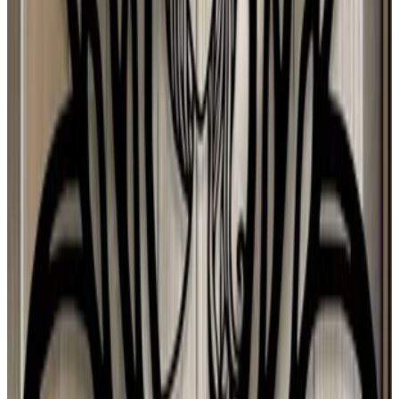
28 jul 2026
Chile
A
Ana María Ferrer Figuera
28 jul 2026
United States
r
ryan
27 jul 2026
Mexico
Mónica Ybarra
27 jul 2026
Mexico
F