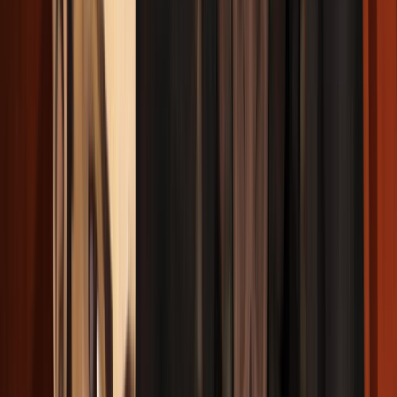
Hay tres situaciones tipo en las que un Escorpio entra en
zona de riesgo. La primera es la traición previa de la pareja,
real o percibida. Escorpio no perdona la traición. Cuando
descubre, o sospecha con fundamento, que su pareja le ha
sido desleal, su sentido de la reciprocidad se invierte. No
necesariamente se va de inmediato, pero internamente
declara nulo el pacto. Y a partir de ese momento, puede
mantener la apariencia de la relación durante años mientras
desarrolla, en paralelo, otra vida emocional o sexual
completamente separada. Esta no es venganza espontánea:
es el resultado lógico, para un Escorpio, de un pacto que el
otro rompió primero.
La segunda situación es la frustración erótica sostenida.