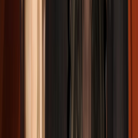
Marte y Plutón son los regentes de Escorpio, y la fidelidad
del signo no se entiende sin entender esta doble regencia.
Marte aporta la dimensión del deseo focalizado, de la
voluntad y de la pasión activa. Plutón aporta la dimensión
del compromiso transformador, de la profundidad y del
pacto sagrado. Juntos, producen una fidelidad muy
particular: no es la fidelidad cómoda de Tauro, ni la
fidelidad lunar de Cáncer, ni la fidelidad disciplinada de
Capricornio. Es una fidelidad de alianza profunda, casi
iniciática. Para Escorpio, ser fiel es haber elegido a alguien
en un nivel del alma, no solo en un nivel social.
Cuando esta alianza profunda existe, la fidelidad escorpiana