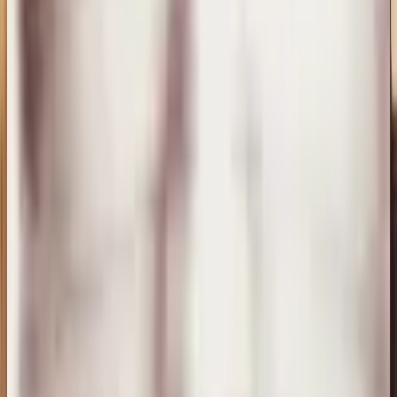
7 ago 2026
Argentina
S
S Confiab
6 ago 2026
Argentina
A
Anastasiia Pryladysheva
5 ago 2026
Planeta Tierra
M
MIA LÍAN Mancia hurtado
4 ago 2026
El Salvador
N