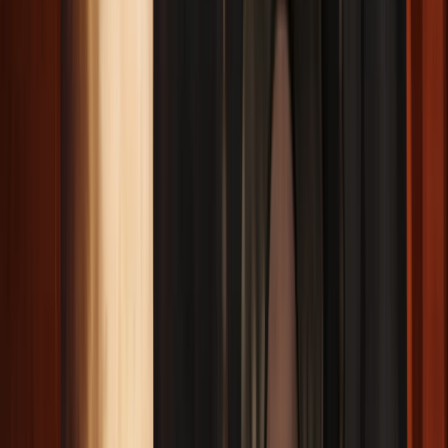
infidelidad en un Escorpio
En la escala astrológica de propensión a la infidelidad,
Escorpio se sitúa en una posición especial, porque su patrón
es bipolar. Un Escorpio en relación de verdadera entrega
tiene una probabilidad de infidelidad muy baja, comparable
a la de Tauro o Capricornio. Un Escorpio en relación de
entrega parcial o ya rota internamente tiene una
probabilidad de infidelidad alta, comparable a la de Géminis
o Sagitario. Esta polaridad es lo que hace que las
generalizaciones sobre Escorpio sean tan engañosas: hay
que saber en qué fase está cada nativo concreto para
predecir su patrón.