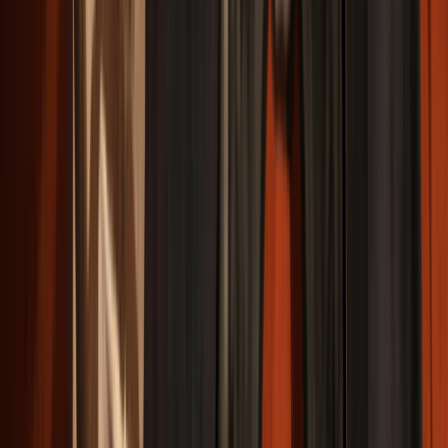
firmeza. Aplicado a Escorpio, esto produce una fidelidad
ardiente pero férrea, mientras el vínculo lo justifique.
Bonatti señalaba que Marte en Escorpio bien aspectado
producía nativos de palabra dada inquebrantable. La
astrología moderna ha añadido a Plutón el matiz
transformador: para Escorpio, una relación verdadera es una
experiencia transformadora compartida. Mientras la
transformación sigue ocurriendo, el vínculo se mantiene
vivo. Cuando la transformación se ha agotado y la relación
se ha vuelto inerte, Escorpio puede empezar a buscar la
próxima transformación, no por ligereza sino por necesidad
profunda de seguir vivo emocionalmente.