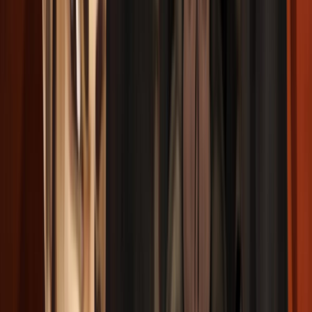
Escorpio es probablemente el signo más sexualmente
intenso del zodíaco, y la dimensión erótica de sus relaciones
es para él una vía de conexión profunda, no un mero placer
físico. Cuando esa dimensión se apaga durante años sin que
se haga nada por reactivarla, sin conversación ni intento de
reparación, Escorpio puede llegar a una crisis silenciosa. No
es solo deseo físico no satisfecho: es una sensación de
muerte emocional en la relación. En ese estado, cualquier
persona nueva que active de nuevo su mundo erótico puede
convertirse en una conexión muy difícil de detener.
La tercera circunstancia es el secreto compartido con otra
persona. Escorpio tiene una capacidad extraordinaria para