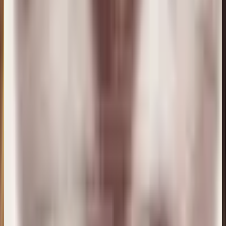
Sweden
d
dono
1 ago 2026
Chile
E
Erika
31 jul 2026
Spain
D
Djamila Lopes
31 jul 2026
Spain
Y
Yolanda Herrero GONZALEZ