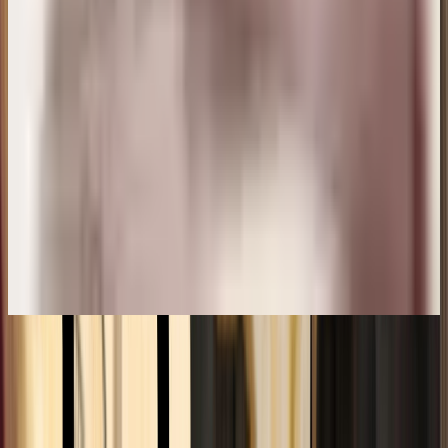
P
Paloma Silva Comas
28 jul 2026
Chile
A
Ana María Ferrer Figuera
28 jul 2026
United States