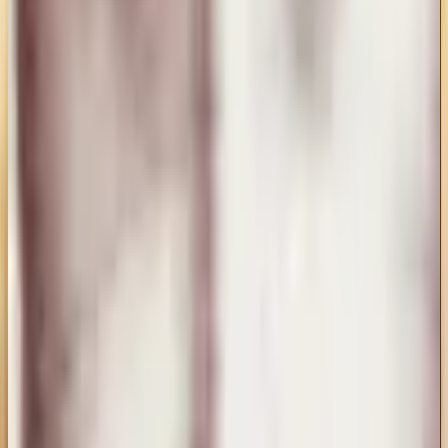
United States
A
Antonio Tirado Llamas
8 ago 2026
Planeta Tierra
S
Sergio Adrián Pereyra
7 ago 2026
Argentina
Nizar Ben Sureiti
7 ago 2026
Sweden
A
Agustina Belen Galarza