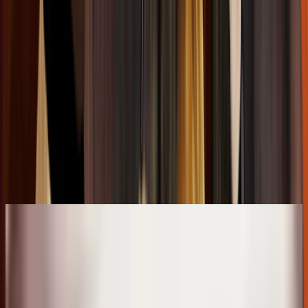
Inicia sesión
para dejar un comentario
Artículos Relacionados
08 ago 2026
Nodo Norte en Escorpio en Casa 1
07 ago 2026
A
Plutón en Escorpio en Casa 12
Antonio Tirado Llamas
06 ago 2026
8 ago 2026
Planeta Tierra
Plutón en Escorpio en Casa 11
S
Sergio Adrián Pereyra
7 ago 2026