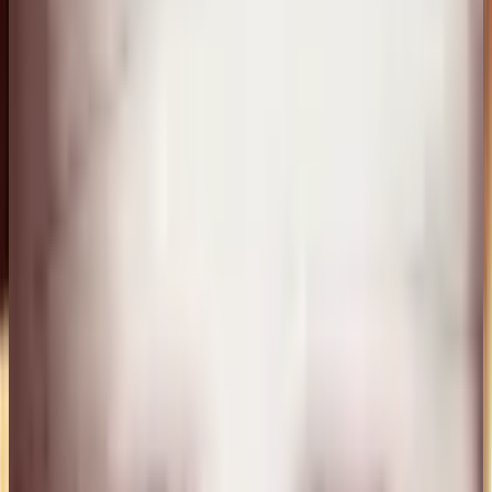
5 ago 2026
Planeta Tierra
M
MIA LÍAN Mancia hurtado
4 ago 2026
El Salvador
N
Negua
3 ago 2026
Spain
M
Mario Hugo Kuo Guerrero
3 ago 2026
Planeta Tierra
J