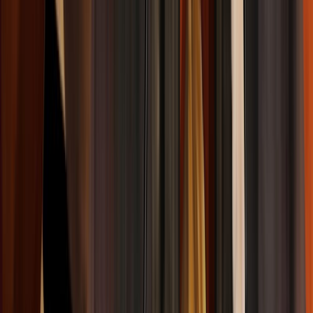
ha construido, en silencio, otra vida paralela.
Redacción de Campus Astrología
Auditoría
259
Lecturas
Publicado:
03 feb 2022
Categorización
Signos
Palabras Clave
#
escorpio
Comentarios