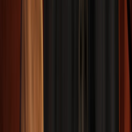
y para gestionar la dimensión erótica con una intensidad que
pocos otros signos comparten. Antes de continuar, una
aclaración necesaria: ningún signo determina conductas. La
carta natal completa, con su Venus, su Luna y especialmente
los aspectos a Marte y Plutón, es la que determina el patrón
real de cada Escorpio. Aquí describimos el tipo astrológico,
no a personas concretas.
¿Realmente son infieles los
Escorpio? Mitos y verdades
El mito más extendido sobre
Escorpio
es el del seductor
irresistible y promiscuo. Esta lectura ha sido amplificada por