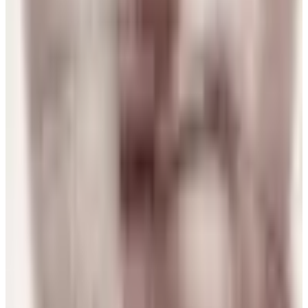
Djamila Lopes
31 jul 2026
Spain
Y
Yolanda Herrero GONZALEZ
31 jul 2026
Spain
N
N Torres
30 jul 2026
Mexico
p
puri
29 jul 2026
Spain