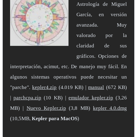
Astrología de Miguel
García, en versión
avanzada. Muy
valorado por la
claridad de sus
gráficos. Opciones de
interpretación, acimut, etc. De manejo muy fácil. En
algunos sistemas operativos puede necesitar un
"parche".
kepler4.zip
(4.019 KB) |
manual
(672 KB)
|
parchcpa.zip
(10 KB) |
emulador_kepler.zip
(3,26
MB) |
Nuevo_Kepler.zip
(3,8 MB)
kepler_4.0.dmg
(10,5MB,
Kepler para MacOS
)