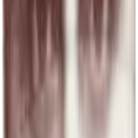
N Torres
30 jul 2026
Mexico
p
puri
29 jul 2026
Spain
J
Josefa
28 jul 2026
Planeta Tierra
P
Paloma Silva Comas
28 jul 2026