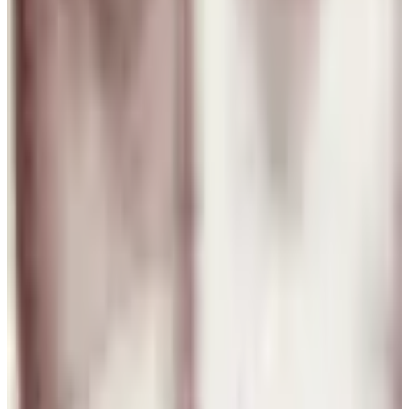
Chile
A
Ana María Ferrer Figuera
28 jul 2026
United States
A
Antonio Tirado Llamas
8 ago 2026
Planeta Tierra
S
Sergio Adrián Pereyra
7 ago 2026
Argentina
Nizar Ben Sureiti