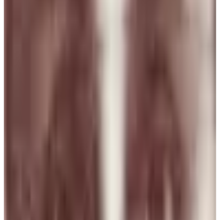
1 ago 2026
Chile
E
Erika
31 jul 2026
Spain
D
Djamila Lopes
31 jul 2026
Spain
Y
Yolanda Herrero GONZALEZ
31 jul 2026
Spain
N