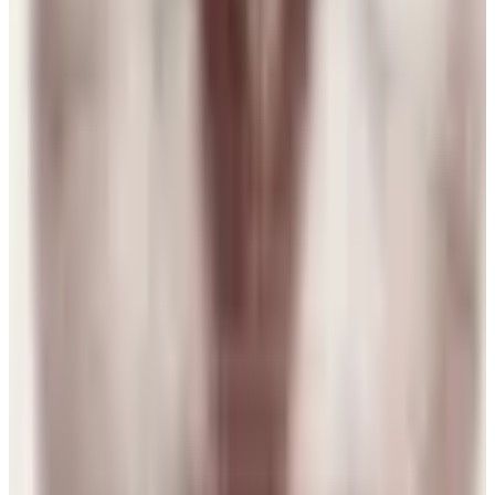
Venezuela
N
Natalia
1 ago 2026
Sweden
d
dono
1 ago 2026
Chile
E
Erika
31 jul 2026
Spain
D