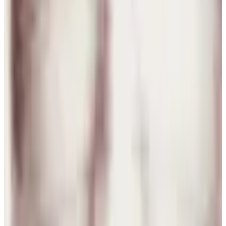
7 ago 2026
Sweden
A
Agustina Belen Galarza
7 ago 2026
Argentina
S
S Confiab
6 ago 2026
Argentina
A
Anastasiia Pryladysheva
5 ago 2026
Planeta Tierra
M