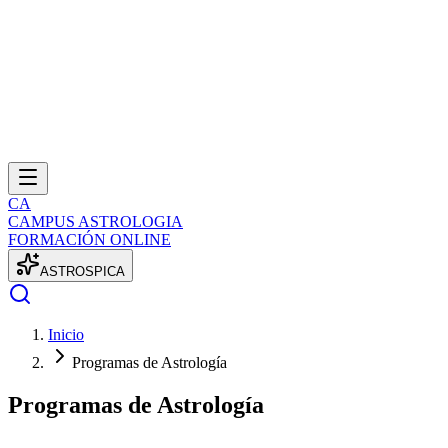
CA
CAMPUS ASTROLOGIA
FORMACIÓN ONLINE
A
S
T
R
O
S
P
I
C
A
Inicio
Programas de Astrología
Programas de Astrología