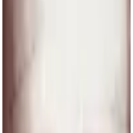
6 ago 2026
Argentina
A
Anastasiia Pryladysheva
5 ago 2026
Planeta Tierra
M
MIA LÍAN Mancia hurtado
4 ago 2026
El Salvador
N
Negua
3 ago 2026
Spain