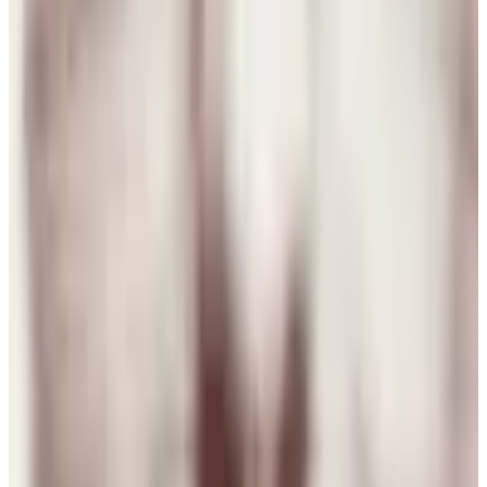
MIA LÍAN Mancia hurtado
4 ago 2026
El Salvador
N
Negua
3 ago 2026
Spain
M
Mario Hugo Kuo Guerrero
3 ago 2026
Planeta Tierra
J
Juan Campos
2 ago 2026