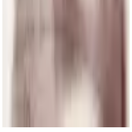
J
Josefa
28 jul 2026
Planeta Tierra
P
Paloma Silva Comas
28 jul 2026
Chile
A
Ana María Ferrer Figuera
28 jul 2026
United States