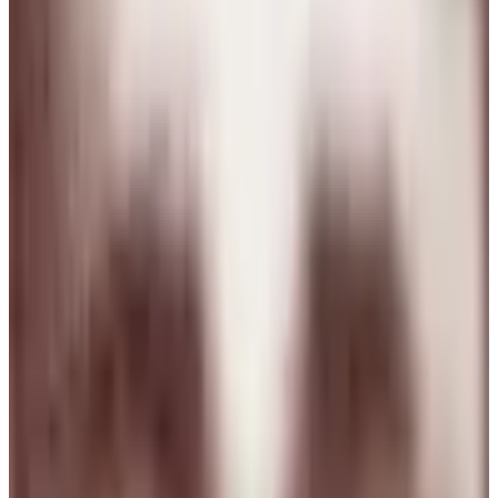
M
Mario Hugo Kuo Guerrero
3 ago 2026
Planeta Tierra
J
Juan Campos
2 ago 2026
Venezuela
N
Natalia
1 ago 2026
Sweden
d
dono