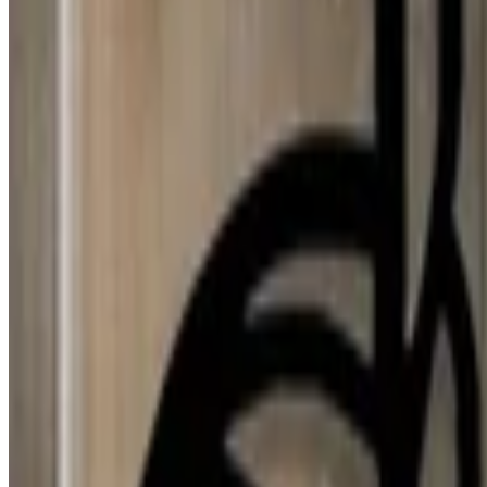
E
Erika
31 jul 2026
Spain
D
Djamila Lopes
31 jul 2026
Spain
Y
Yolanda Herrero GONZALEZ
31 jul 2026
Spain
N
N Torres