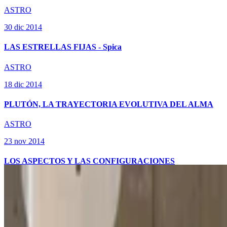
ASTRO
30 dic 2014
LAS ESTRELLAS FIJAS - Spica
ASTRO
18 dic 2014
PLUTÓN, LA TRAYECTORIA EVOLUTIVA DEL ALMA
A
ASTRO
Agustina Belen Galarza
23 nov 2014
7 ago 2026
LOS ASPECTOS Y LAS CONFIGURACIONES
Argentina
S
S Confiab
Presiona Enter para buscar
6 ago 2026