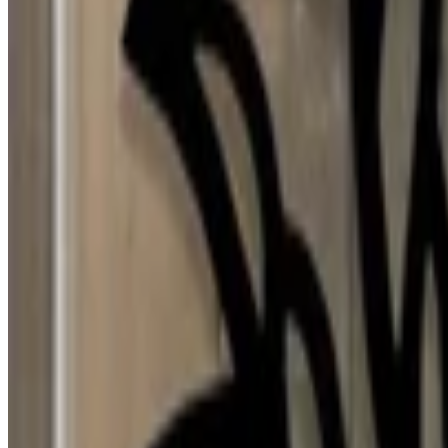
30 jul 2026
Mexico
p
puri
29 jul 2026
Spain
J
Josefa
28 jul 2026
Planeta Tierra
P
Paloma Silva Comas
28 jul 2026
Chile
A