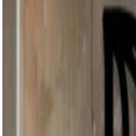
Mario Hugo Kuo Guerrero
3 ago 2026
Planeta Tierra
J
Juan Campos
2 ago 2026
Venezuela
N
Natalia
1 ago 2026
Sweden
d
dono
1 ago 2026
Chile