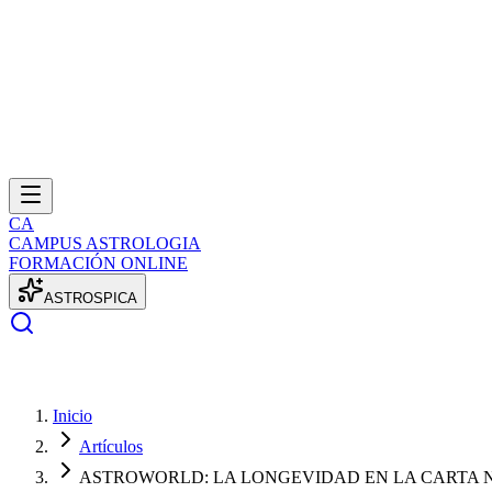
CA
CAMPUS ASTROLOGIA
FORMACIÓN ONLINE
A
S
T
R
O
S
P
I
C
A
Inicio
Artículos
ASTROWORLD: LA LONGEVIDAD EN LA CARTA 