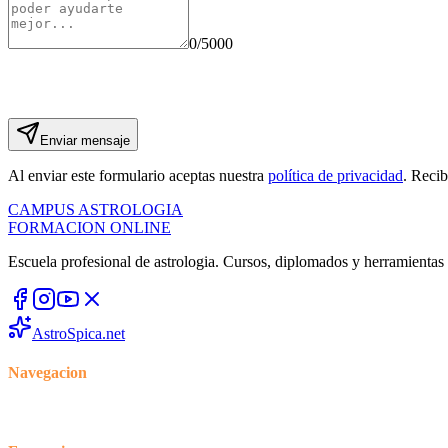
0
/5000
Enviar mensaje
Al enviar este formulario aceptas nuestra
política de privacidad
. Recib
CAMPUS
ASTROLOGIA
FORMACION ONLINE
Escuela profesional de astrologia. Cursos, diplomados y herramientas p
AstroSpica.net
Navegacion
Inicio
Cursos
Blog
Foro