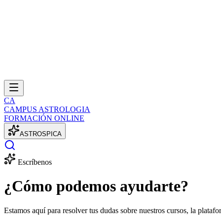
CA
CAMPUS ASTROLOGIA
FORMACIÓN ONLINE
A
S
T
R
O
S
P
I
C
A
Escríbenos
¿Cómo podemos ayudarte?
Estamos aquí para resolver tus dudas sobre nuestros cursos, la platafo