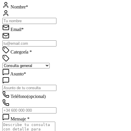
Nombre
*
Email
*
Categoría
*
Asunto
*
Teléfono
(opcional)
Mensaje
*