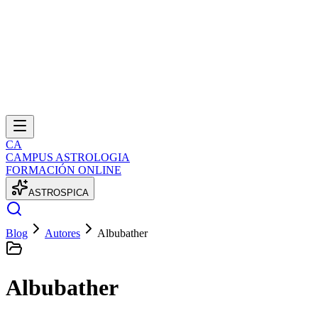
CA
CAMPUS ASTROLOGIA
FORMACIÓN ONLINE
A
S
T
R
O
S
P
I
C
A
Blog
Autores
Albubather
Albubather