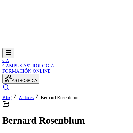
CA
CAMPUS ASTROLOGIA
FORMACIÓN ONLINE
A
S
T
R
O
S
P
I
C
A
Blog
Autores
Bernard Rosenblum
Bernard Rosenblum