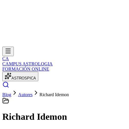
CA
CAMPUS ASTROLOGIA
FORMACIÓN ONLINE
A
S
T
R
O
S
P
I
C
A
Blog
Autores
Richard Idemon
Richard Idemon