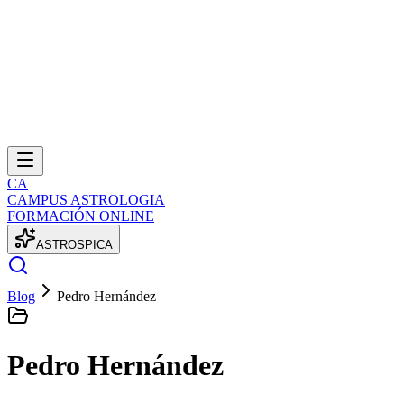
CA
CAMPUS ASTROLOGIA
FORMACIÓN ONLINE
A
S
T
R
O
S
P
I
C
A
Blog
Pedro Hernández
Pedro Hernández