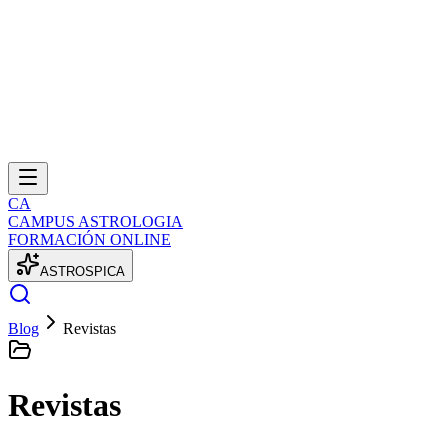
CA
CAMPUS ASTROLOGIA
FORMACIÓN ONLINE
A
S
T
R
O
S
P
I
C
A
Blog
Revistas
Revistas