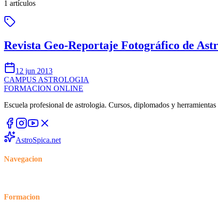
1
artículos
Revista Geo-Reportaje Fotográfico de Astr
12 jun 2013
CAMPUS
ASTROLOGIA
FORMACION ONLINE
Escuela profesional de astrologia. Cursos, diplomados y herramientas p
AstroSpica.net
Navegacion
Inicio
Cursos
Blog
Foro
Formacion
Tienda
Mi cuenta
Mis cursos