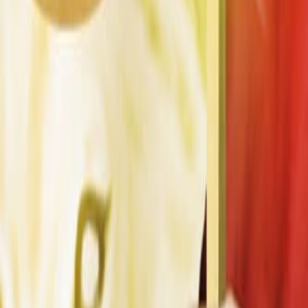
8 ene 2021
Venus Quincuncio Nodo Norte en Sinastría
8 ene 2021
Venus Quincuncio Neptuno en Sinastría
8 ene 2021
Venus Quincuncio Marte en Sinastría
8 ene 2021
Venus Quincuncio Lilith en Sinastría
8 ene 2021