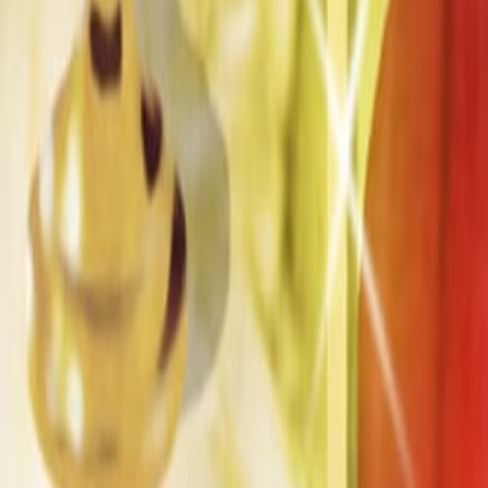
8 ene 2021
Venus Sextil Quirón en Sinastría
8 ene 2021
Venus Quincuncio Venus en Sinastría
8 ene 2021
Venus Quincuncio Urano en Sinastría
8 ene 2021
Venus Quincuncio Saturno en Sinastría
8 ene 2021
Venus Quincuncio Plutón en Sinastría