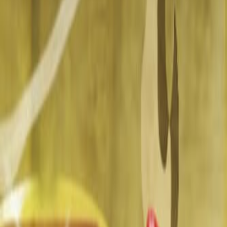
100
artículos
Venus Trígono Venus en Sinastría
8 ene 2021
Venus Trígono Urano en Sinastría
8 ene 2021
Venus Trígono Saturno en Sinastría
8 ene 2021
Venus Trígono Plutón en Sinastría
8 ene 2021
Venus Trígono Nodo Norte en Sinastría