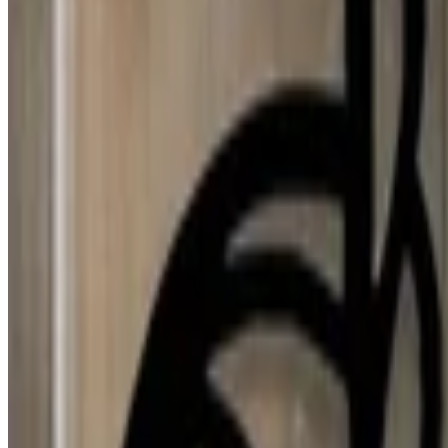
Djamila Lopes
31 jul 2026
Spain
Y
Yolanda Herrero GONZALEZ
31 jul 2026
Spain
N
N Torres
30 jul 2026
Mexico
p
puri
29 jul 2026