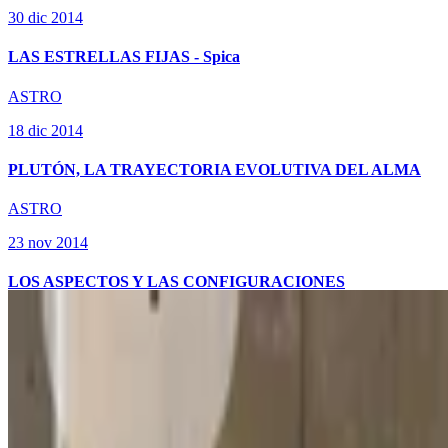
30 dic 2014
LAS ESTRELLAS FIJAS - Spica
ASTRO
18 dic 2014
PLUTÓN, LA TRAYECTORIA EVOLUTIVA DEL ALMA
ASTRO
S
23 nov 2014
S Confiab
LOS ASPECTOS Y LAS CONFIGURACIONES
6 ago 2026
Argentina
A
Anastasiia Pryladysheva
Presiona Enter para buscar
5 ago 2026
Nuevos Usuarios