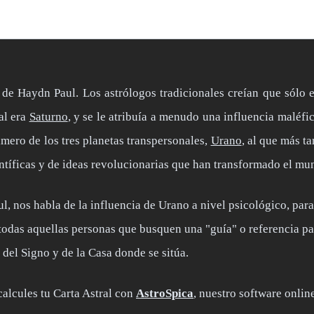
 de Haydn Paul. Los astrólogos tradicionales creían que sólo e
al era
Saturno
, y se le atribuía a menudo una influencia maléfi
mero de los tres planetas transpersonales,
Urano
, al que más t
ntíficas y de ideas revolucionarias que han transformado el mun
aul, nos habla de la influencia de Urano a nivel psicológico, p
a todas aquellas personas que busquen una "guía" o referencia 
 del Signo y de la Casa donde se sitúa.
alcules tu Carta Astral con
AstroSpica
, nuestro software onlin