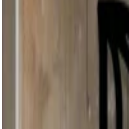
2 ago 2026
Venezuela
N
Natalia
1 ago 2026
Sweden
d
dono
1 ago 2026
Chile
E
Erika
31 jul 2026
Spain
D