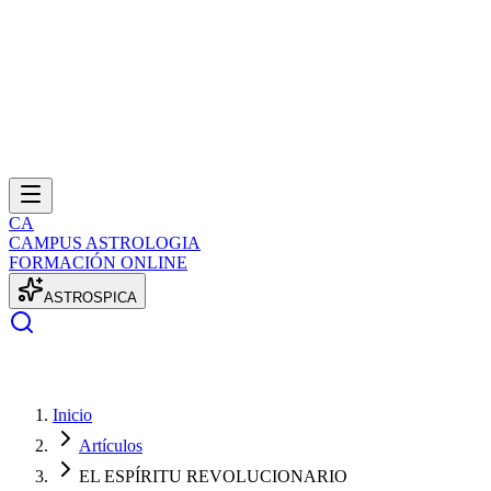
CA
CAMPUS ASTROLOGIA
FORMACIÓN ONLINE
A
S
T
R
O
S
P
I
C
A
Inicio
Artículos
EL ESPÍRITU REVOLUCIONARIO