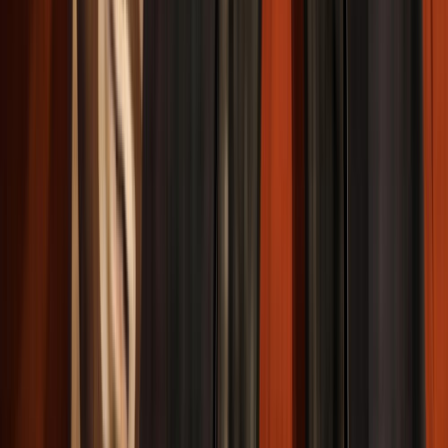
este caso, juega en nuestra contra.
Es por esto que es realmente importante prestar atención en
estos días a qué nos guardamos, qué reprimimos y porqué lo
hacemos. Así, aunque este tránsito tienda a empujarnos a lo
contrario, nuestra consciencia puede ser el vehículo que nos
permita abrirnos, exponer con claridad lo que nos sucede, y
de esta forma poder atajar los problemas y resentimientos de
forma directa; poniendo todo sobre la mesa y actuando de
forma resolutiva, ahora que es más necesario que nunca.
Como dice Ptolomeo en su Centiloquio:
"
Los astros rigen a los hombres; pero el sabio domina a los
astros
".