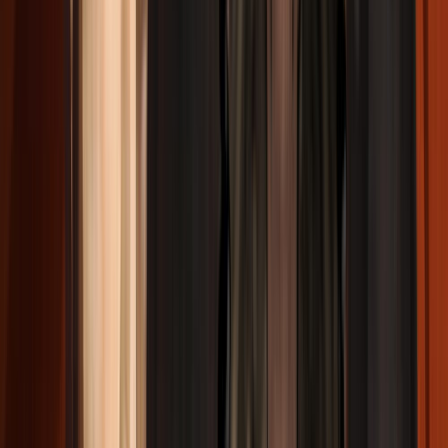
Khambalia
, es una pequeña estrella situada sobre el pie
izquierdo de la constelación de Virgo. Viene del copto, el
egipcio antiguo, y significa "Pezuñas Torcidas". Esta estrella
fija tiene naturaleza de Marte y Mercurio, añadiendo aún
más energía marcial a la Luna, que de por sí ya está borracha
de ella.
Los astrólogos que han estudiado a Khambalia indican que
cuando posiciones importantes se sitúan sobre esta estrella
fija, la tendencia es a causar violencia, desconfianza,
volubilidad y una naturaleza discutidora.
Los signos fijos se imponen