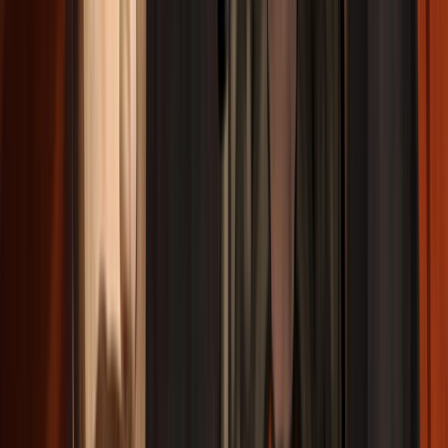
También cabe señalar que la Luna llena en Escorpio, el
Stellium en Tauro y Saturno en Acuario, están en signos
fijos. La tendencia es a no movernos de dónde estamos, no
queremos cambiar, pero esta misma terquedad es la que nos
puede traer rupturas o quiebres. Seamos más flexibles con
nosotros mismos.
Busca en qué área de tu Carta Natal puedes aprovechar la
energía esta de esta Luna regeneradora.