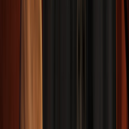
En este signo, la Luna no se encuentra bien dispuesta, dado
que Escorpio es su signo de caída. Marte, al mismo tiempo,
en este momento estará en caída en el signo de Cáncer.
Es por ello, que ambos estarán en caída, recibiéndose el uno
al otro, por lo que la energía que rige a esta Luna será
corrupta y nos obliga a prestarle especial atención. Con esta
energía tan profunda, nos regala el momento oportuno para
la regeneración física y emocional.
La revelación de esta Luna llena
en Escorpio