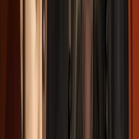
esta Luna llena en Escorpio
Aunque internamente sabemos que todos pertenecemos a la
misma fuente viva de energía, estas posiciones planetarias se
encargarán de llevarnos hacia sentimientos oscuros, de esos
que son como un velo negro que opaca la existencia y
desnutre el alma.
Si hacemos una pausa familiar, de entornos o de situaciones
familiares ya conocidas, podemos empezar a trabajar en la
introspección para dejar de adornar, para dejar de parecer
que estamos bien. Porque sabemos que no es así.
La Luna se encontrará en conjunción con la
Estrella Fija