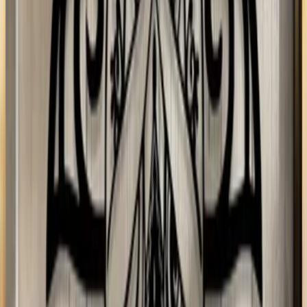
El Salvador
N
Negua
3 ago 2026
Spain
M
Mario Hugo Kuo Guerrero
3 ago 2026
Planeta Tierra
J
Juan Campos
2 ago 2026
Venezuela
N
Natalia