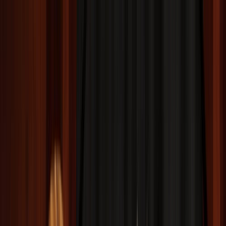
CA
CAMPUS ASTROLOGIA
FORMACIÓN ONLINE
A
S
T
R
O
S
P
I
C
A
Inicio
Artículos
Luna Llena en Escorpio 2021