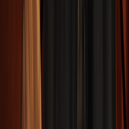
La Luna llena en Escorpio será el día 27 de abril
, donde el
ángulo de elongación de nuestro satélite natural, la Luna,
estará a 180 grados respecto al Sol, completando así el ciclo
lunar.
La oposición exacta se dará en el grado 7 de Tauro-
Escorpio.
En esta fase, la Luna llena se encontrará pasando por el
signo enigmático y profundo de
Escorpio
. Ya conocemos las
características puras de este signo.
Es callado, observador,
manipulador, intenso y también transformador.