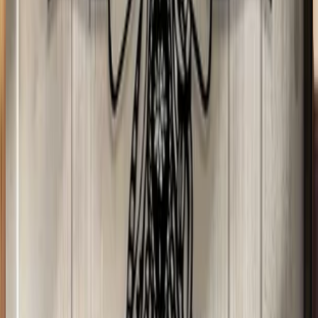
1 ago 2026
Sweden
d
dono
1 ago 2026
Chile
E
Erika
31 jul 2026
Spain
D
Djamila Lopes
31 jul 2026
Spain