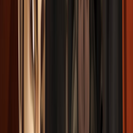
Escorpio pueden canalizarse las energías turbias, sacarlas a
la luz, colgarlas y dejarlas sanar. Esta es la oportunidad
precisa para autoregenerarse, gracias a la energía de
transformación escorpiana.
Los componentes marciales
de