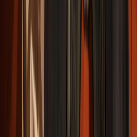
El momento de liberación
En conclusión, vistas todas las posiciones de esta Luna
Llena en Escorpio, podemos observar que hay una
importante tendencia a reprimir las emociones, a guardarlas
dentro y no abordarlas de una forma directa. La terquedad en