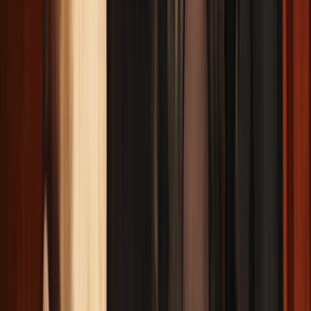
sin culpar a nadie
, porque la tendencia es como dice el
dicho: “no buscas a quien te la hizo, si no a quien te la
pague.”
La responsabilidad de los
deberes Saturninos
La Luna Llena en Escorpio está haciendo una cuadratura con
Saturno en Acuario, esto es un empuje, un llamado a hacer lo
que tanto nos cuesta; pero hacerlo rápido y hacerlo bien, ya
que Saturno se encuentra domiciliado en Acuario, un signo
de Aire.