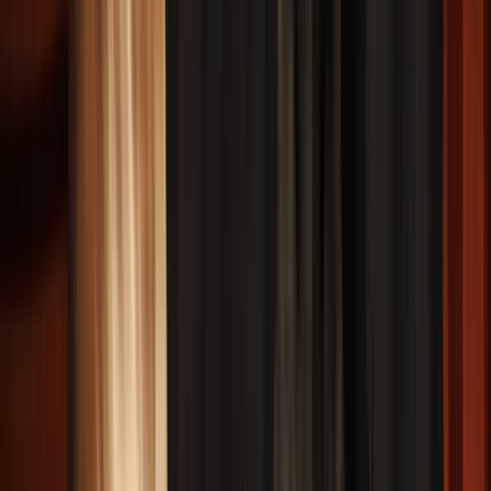
desarmónica.
Subrayemos esto: “No hay trígono más
venenoso que este.”
¡Sálvese quien pueda
!,
momentos críticos a la vista
Ya sea en nuestra zona, en nuestra ciudad o país, debemos
tener suma cautela sobre todo en ambientes inseguros,
porque se corre peligro, riesgo de asaltos y accidentes donde
incluso puede haber derramamiento de sangre.
La Luna no puede guerrear ni salvarse a sí misma con la
energía brutal de Escorpio, por lo que nuestro trabajo será