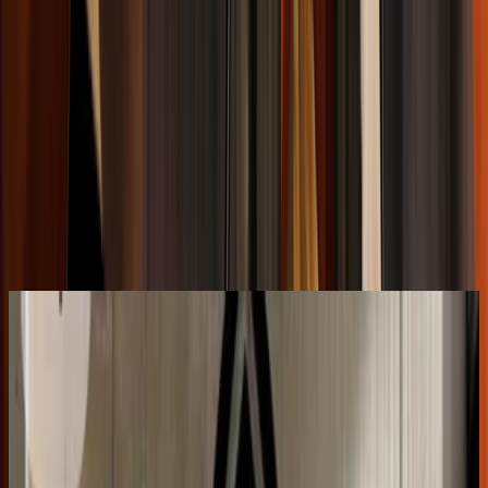
Inicia sesión
para dejar un comentario
Artículos Relacionados
07 ago 2026
Plutón en Escorpio en Casa 12
A
06 ago 2026
Agustina Belen Galarza
Plutón en Escorpio en Casa 11
7 ago 2026
05 ago 2026
Argentina
S
Plutón en Escorpio en Casa 10
S Confiab
6 ago 2026
Argentina
Presiona Enter para buscar
A