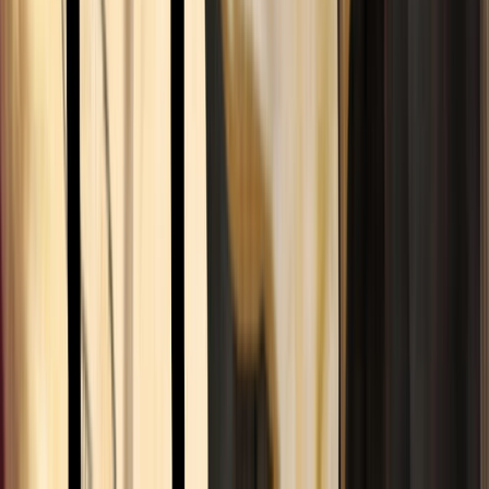
Comunidad Conectada
CAMPUS
ASTROLOGIA
FORMACION ONLINE
Escuela profesional de astrologia. Cursos, diplomados y
herramientas para tu practica astrologica.
AstroSpica.net
Navegacion
Inicio
Cursos
Blog
Foro
Formacion