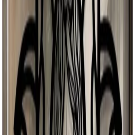
Djamila Lopes
31 jul 2026
Spain
Y
Yolanda Herrero GONZALEZ
31 jul 2026
Spain
N
N Torres
30 jul 2026
Mexico
p
puri
29 jul 2026