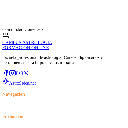
Comunidad Conectada
CAMPUS
ASTROLOGIA
FORMACION ONLINE
Escuela profesional de astrologia. Cursos, diplomados y
herramientas para tu practica astrologica.
AstroSpica.net
Navegacion
Inicio
Cursos
Blog
Foro
Formacion
Tienda
Mi cuenta
Mis cursos