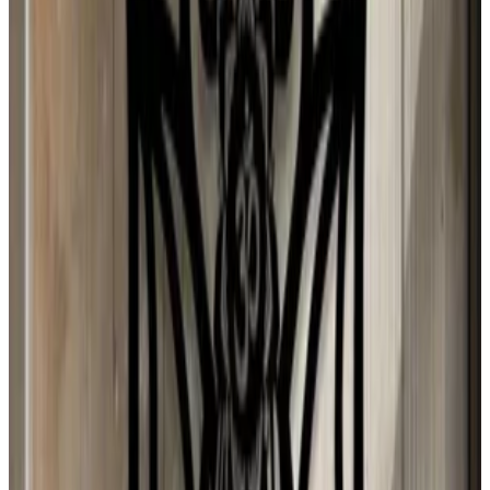
2 ago 2026
Venezuela
N
Natalia
1 ago 2026
Sweden
d
dono
1 ago 2026
Chile
E
Erika
31 jul 2026
Spain
D