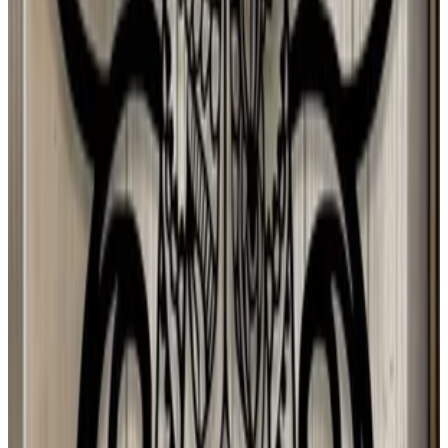
S Confiab
6 ago 2026
Argentina
A
Anastasiia Pryladysheva
5 ago 2026
Planeta Tierra
M
MIA LÍAN Mancia hurtado
4 ago 2026
El Salvador
N
Negua
3 ago 2026