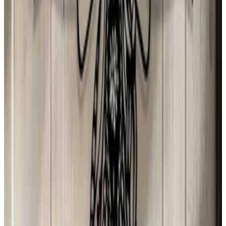
1 ago 2026
Chile
E
Erika
31 jul 2026
Spain
D
Djamila Lopes
31 jul 2026
Spain
Y
Yolanda Herrero GONZALEZ
31 jul 2026
Spain