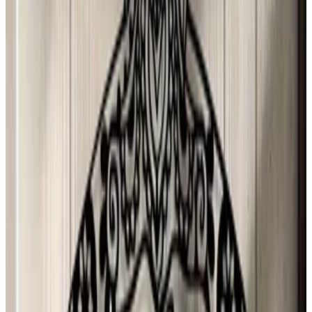
N
N Torres
30 jul 2026
Mexico
p
puri
29 jul 2026
Spain
J
Josefa
28 jul 2026
Planeta Tierra
P
Paloma Silva Comas