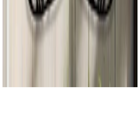
Fedrico
26 jul 2026
Argentina
C
Carmen Valdes
26 jul 2026
United States