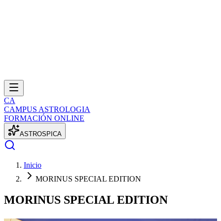
CA
CAMPUS ASTROLOGIA
FORMACIÓN ONLINE
A
S
T
R
O
S
P
I
C
A
Inicio
MORINUS SPECIAL EDITION
MORINUS SPECIAL EDITION