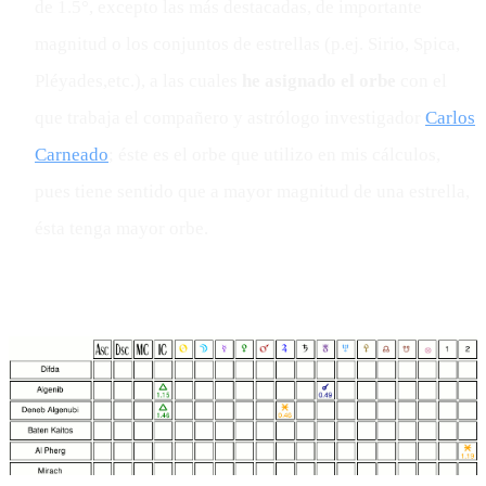
de 1.5°, excepto las más destacadas, de importante
magnitud o los conjuntos de estrellas (p.ej. Sirio, Spica,
Pléyades,etc.), a las cuales
he asignado el orbe
con el
que trabaja el compañero y astrólogo investigador
Carlos
Carneado
; éste es el orbe que utilizo en mis cálculos,
pues tiene sentido que a mayor magnitud de una estrella,
ésta tenga mayor orbe.