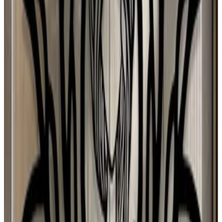
Spain
J
Josefa
28 jul 2026
Planeta Tierra
P
Paloma Silva Comas
28 jul 2026
Chile
A
Ana María Ferrer Figuera
28 jul 2026
United States
r
ryan