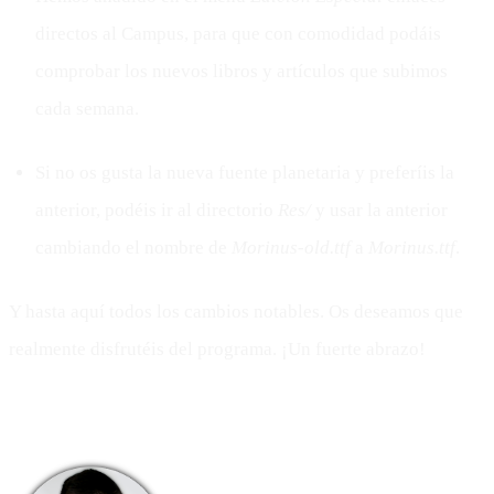
directos al Campus, para que con comodidad podáis
comprobar los nuevos libros y artículos que subimos
cada semana.
Si no os gusta la nueva fuente planetaria y preferíis la
anterior, podéis ir al directorio
Res/
y usar la anterior
cambiando el nombre de
Morinus-old.ttf
a
Morinus.ttf
.
Y hasta aquí todos los cambios notables. Os deseamos que
realmente disfrutéis del programa. ¡Un fuerte abrazo!