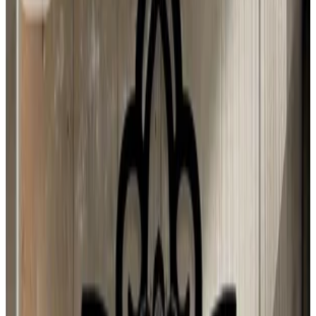
M
Nuevos Usuarios
MIA LÍAN Mancia hurtado
Últimas incorporaciones al campus
4 ago 2026
El Salvador
N
Negua
3 ago 2026
Spain
M
Mario Hugo Kuo Guerrero
3 ago 2026
Planeta Tierra
J
Juan Campos