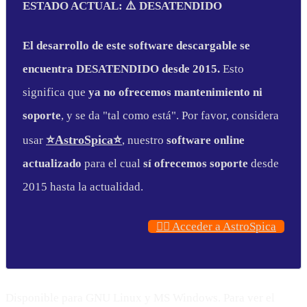
ESTADO ACTUAL: ⚠️ DESATENDIDO
El desarrollo de este software descargable se
encuentra DESATENDIDO desde 2015.
Esto
significa que
ya no ofrecemos mantenimiento ni
soporte
, y se da "tal como está". Por favor, considera
⭐AstroSpica⭐
usar
, nuestro
software online
actualizado
para el cual
sí ofrecemos soporte
desde
2015 hasta la actualidad.
👉🏼 Acceder a AstroSpica
Disponible para GNU Linux y MS Windows. Para ver el