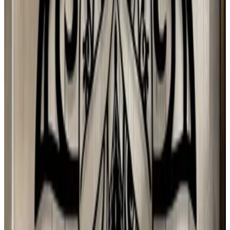
Spain
M
Mario Hugo Kuo Guerrero
3 ago 2026
Planeta Tierra
J
Juan Campos
2 ago 2026
Venezuela
N
Natalia
1 ago 2026
Sweden
d
dono