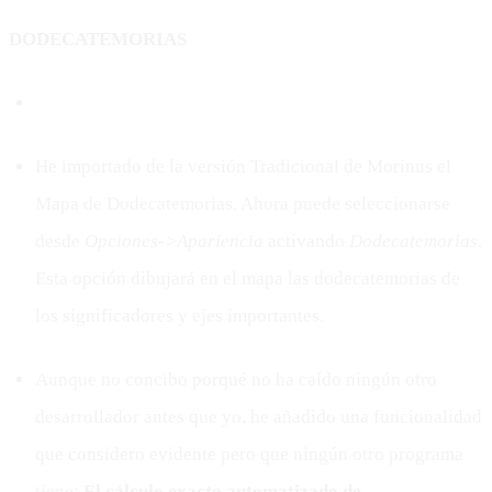
DODECATEMORIAS
He importado de la versión Tradicional de Morinus el
Mapa de Dodecatemorias. Ahora puede seleccionarse
desde
Opciones->Apariencia
activando
Dodecatemorias
.
Esta opción dibujará en el mapa las dodecatemorias de
los significadores y ejes importantes.
Aunque no concibo porqué no ha caído ningún otro
desarrollador antes que yo, he añadido una funcionalidad
que considero evidente pero que ningún otro programa
tiene:
El cálculo exacto automatizado de