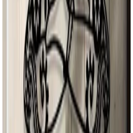
28 jul 2026
Chile
A
Ana María Ferrer Figuera
28 jul 2026
United States
r
ryan
27 jul 2026
Mexico
Mónica Ybarra
27 jul 2026
Mexico
F