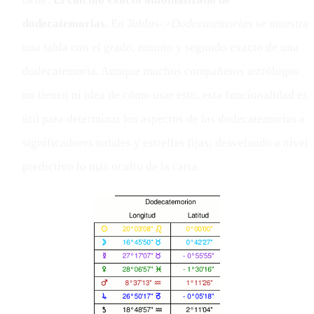
dodecatemorias
. En
Tablas->Dodecatemorias
se muestra
una tabla con el grado, minuto y segundo exacto de una
dodecatemoria. Aunque muchos compañeros astrólogos
no tienen ni idea de cómo usar esto, esta funcionalidad es
útil para determinar los aspectos de las dodecatemorias a
significadores natales y estrellas fijas; desvelando a nivel
predictivo lo más oculto de la carta.