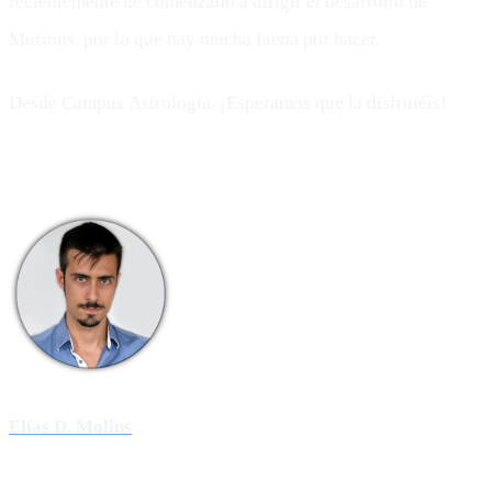
recientemente he comenzado a dirigir el desarrollo de
Morinus, por lo que hay mucha faena por hacer.
Desde Campus Astrología, ¡Esperamos que la disfrutéis!
Elías D. Molins