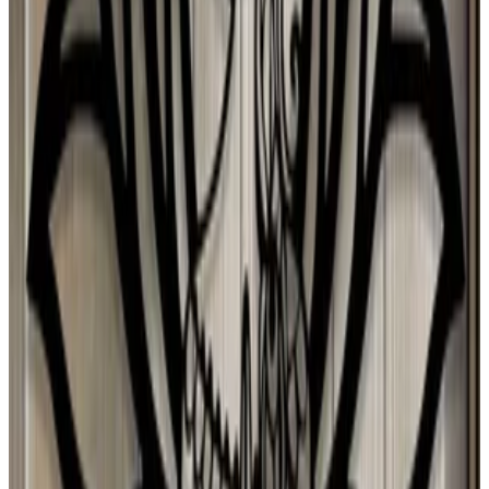
27 jul 2026
Mexico
Mónica Ybarra
27 jul 2026
Mexico
F
Fedrico
26 jul 2026
Argentina
C
Carmen Valdes
26 jul 2026
United States
S