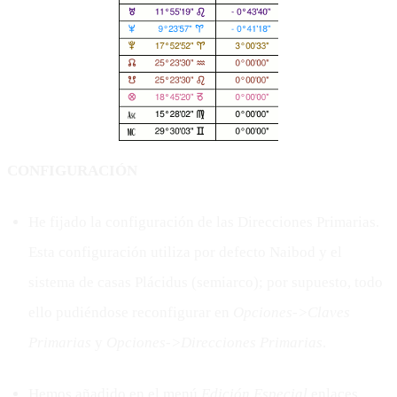
CONFIGURACIÓN
He fijado la configuración de las Direcciones Primarias.
Esta configuración utiliza por defecto Naibod y el
sistema de casas Plácidus (semiarco); por supuesto, todo
ello pudiéndose reconfigurar en
Opciones->Claves
Primarias
y
Opciones->Direcciones Primarias
.
Hemos añadido en el menú
Edición Especial
enlaces