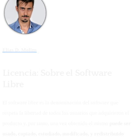
Elías D. Molins
Licencia: Sobre el Software
Libre
El software libre es la denominación del software que
respeta la libertad de todos los usuarios que adquirieron el
producto y, por tanto, una vez obtenido el mismo
puede ser
usado, copiado, estudiado, modificado, y redistribuido