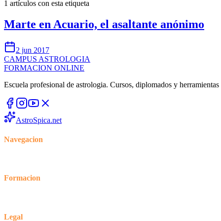
1
artículos con esta etiqueta
Marte en Acuario, el asaltante anónimo
2 jun 2017
CAMPUS
ASTROLOGIA
FORMACION ONLINE
Escuela profesional de astrologia. Cursos, diplomados y herramientas p
AstroSpica.net
Navegacion
Inicio
Cursos
Blog
Foro
Formacion
Tienda
Mi cuenta
Mis cursos
Legal