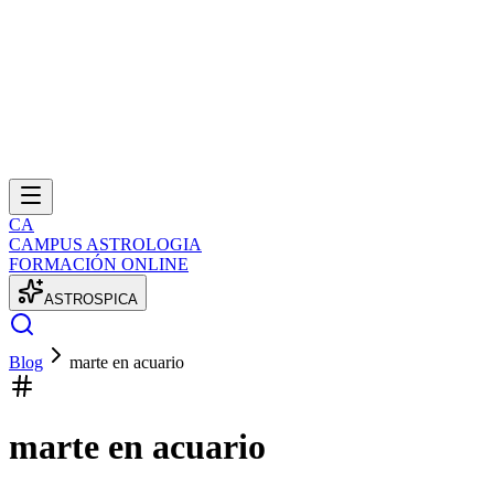
CA
CAMPUS ASTROLOGIA
FORMACIÓN ONLINE
A
S
T
R
O
S
P
I
C
A
Blog
marte en acuario
marte en acuario