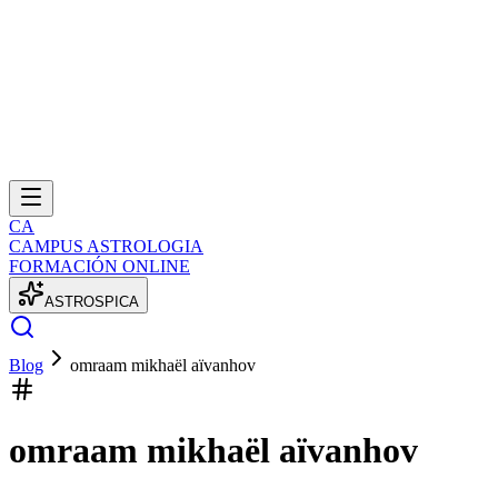
CA
CAMPUS ASTROLOGIA
FORMACIÓN ONLINE
A
S
T
R
O
S
P
I
C
A
Blog
omraam mikhaël aïvanhov
omraam mikhaël aïvanhov