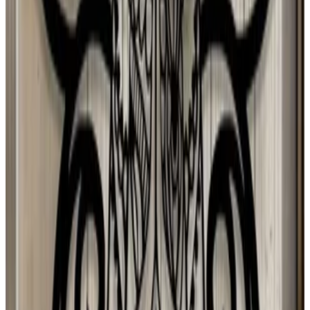
Anastasiia Pryladysheva
5 ago 2026
Planeta Tierra
M
MIA LÍAN Mancia hurtado
4 ago 2026
El Salvador
N
Negua
3 ago 2026
Spain
M
Mario Hugo Kuo Guerrero
3 ago 2026