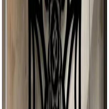
Sweden
d
dono
1 ago 2026
Chile
E
Erika
31 jul 2026
Spain
D
Djamila Lopes
31 jul 2026
Spain
Y