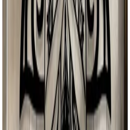
Planeta Tierra
J
Juan Campos
2 ago 2026
Venezuela
N
Natalia
1 ago 2026
Sweden
d
dono
1 ago 2026
Chile
E
Erika