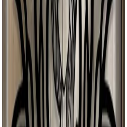
P
Paloma Silva Comas
28 jul 2026
Chile
A
Ana María Ferrer Figuera
28 jul 2026
United States
r
ryan
27 jul 2026
Mexico
Mónica Ybarra
27 jul 2026