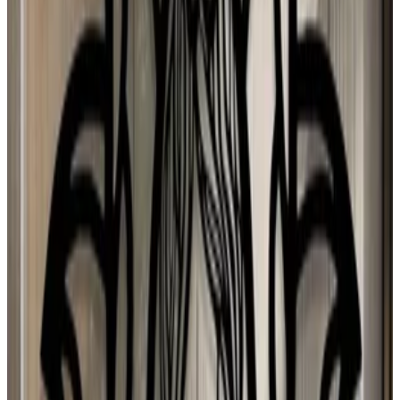
Yolanda Herrero GONZALEZ
31 jul 2026
Spain
N
N Torres
30 jul 2026
Mexico
p
puri
29 jul 2026
Spain
J
Josefa
28 jul 2026
Planeta Tierra