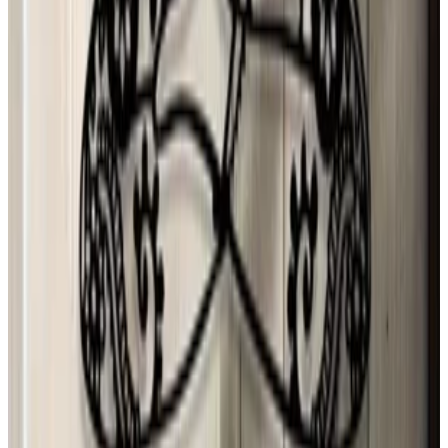
United States
r
ryan
27 jul 2026
Mexico
Mónica Ybarra
27 jul 2026
Mexico
F
Fedrico
26 jul 2026
Argentina
C
Carmen Valdes