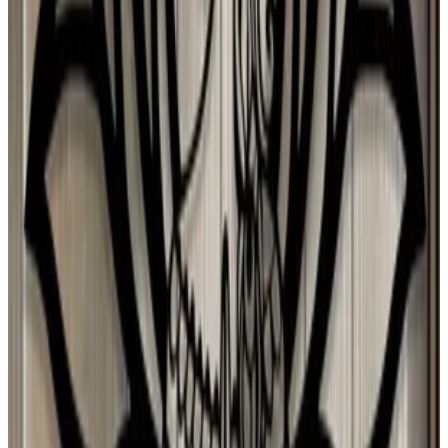
Mexico
F
Fedrico
26 jul 2026
Argentina
C
Carmen Valdes
26 jul 2026
United States
A
Alejandra Salazar Angulo
26 jul 2026
Planeta Tierra
A