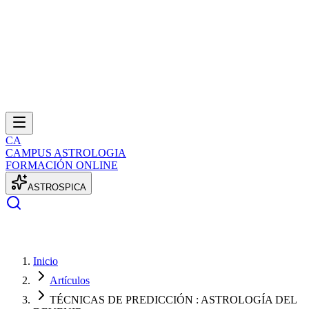
CA
CAMPUS ASTROLOGIA
FORMACIÓN ONLINE
A
S
T
R
O
S
P
I
C
A
Inicio
Artículos
TÉCNICAS DE PREDICCIÓN : ASTROLOGÍA DEL