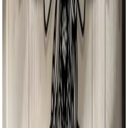
31 jul 2026
Spain
D
Djamila Lopes
31 jul 2026
Spain
Y
Yolanda Herrero GONZALEZ
31 jul 2026
Spain
N
N Torres
30 jul 2026
Mexico
p