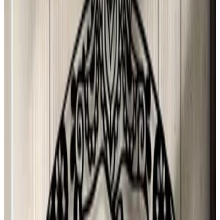
puri
29 jul 2026
Spain
J
Josefa
28 jul 2026
Planeta Tierra
P
Paloma Silva Comas
28 jul 2026
Chile
A
Ana María Ferrer Figuera
28 jul 2026