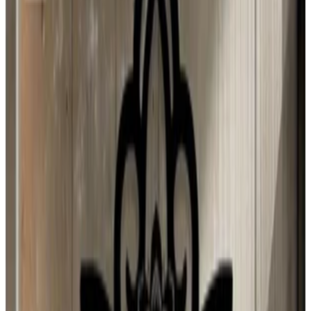
Últimas incorporaciones al campus
Negua
3 ago 2026
Spain
M
Mario Hugo Kuo Guerrero
3 ago 2026
Planeta Tierra
J
Juan Campos
2 ago 2026
Venezuela
N
Natalia
1 ago 2026