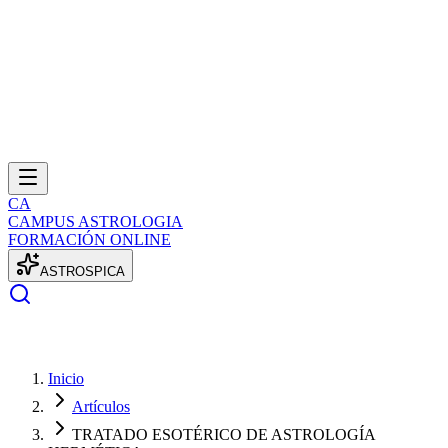
CA
CAMPUS ASTROLOGIA
FORMACIÓN ONLINE
A
S
T
R
O
S
P
I
C
A
Inicio
Artículos
TRATADO ESOTÉRICO DE ASTROLOGÍA