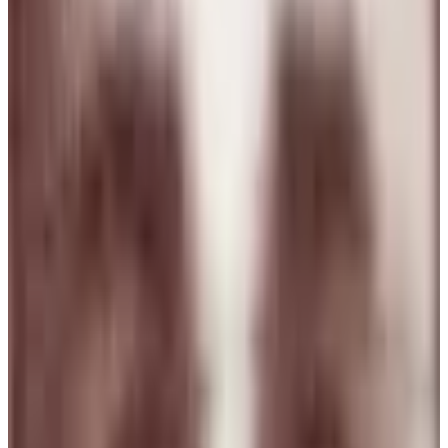
Juan Campos
2 ago 2026
Venezuela
N
Natalia
1 ago 2026
Sweden
d
dono
1 ago 2026
Chile
E
Erika
31 jul 2026