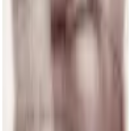
31 jul 2026
Spain
N
N Torres
30 jul 2026
Mexico
p
puri
29 jul 2026
Spain
J
Josefa
28 jul 2026
Planeta Tierra