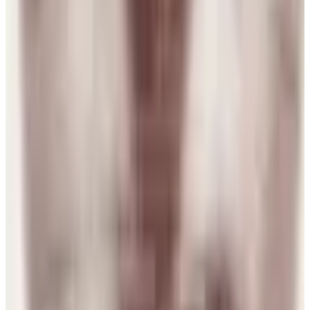
Sweden
d
dono
1 ago 2026
Chile
E
Erika
31 jul 2026
Spain
D
Djamila Lopes
31 jul 2026
Spain
Y
Yolanda Herrero GONZALEZ