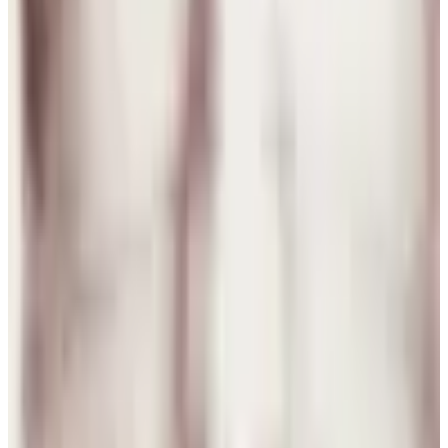
7 ago 2026
Argentina
S
S Confiab
6 ago 2026
Argentina
A
Anastasiia Pryladysheva
5 ago 2026
Planeta Tierra
M
MIA LÍAN Mancia hurtado
4 ago 2026
El Salvador
N