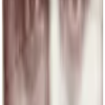
puri
29 jul 2026
Spain
J
Josefa
28 jul 2026
Planeta Tierra
P
Paloma Silva Comas
28 jul 2026
Chile
A
Ana María Ferrer Figuera
28 jul 2026