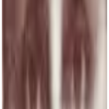
Spain
D
Djamila Lopes
31 jul 2026
Spain
Y
Yolanda Herrero GONZALEZ
31 jul 2026
Spain
N
N Torres
30 jul 2026
Mexico
p