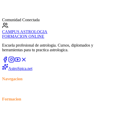
Comunidad Conectada
CAMPUS
ASTROLOGIA
FORMACION ONLINE
Escuela profesional de astrologia. Cursos, diplomados y
herramientas para tu practica astrologica.
AstroSpica.net
Navegacion
Inicio
Cursos
Blog
Foro
Formacion
Tienda
Mi cuenta
Mis cursos