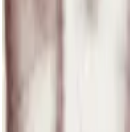
United States
A
Antonio Tirado Llamas
8 ago 2026
Planeta Tierra
S
Sergio Adrián Pereyra
7 ago 2026
Argentina
Nizar Ben Sureiti
7 ago 2026
Sweden
A
Agustina Belen Galarza