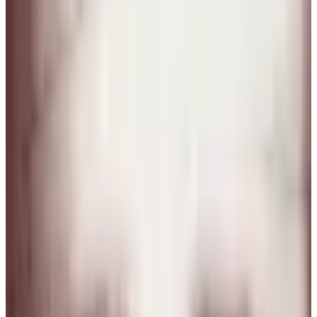
5 ago 2026
Planeta Tierra
M
MIA LÍAN Mancia hurtado
4 ago 2026
El Salvador
N
Negua
3 ago 2026
Spain
M
Mario Hugo Kuo Guerrero
3 ago 2026
Planeta Tierra
J