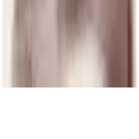
P
Paloma Silva Comas
28 jul 2026
Chile
A
Ana María Ferrer Figuera
28 jul 2026
United States