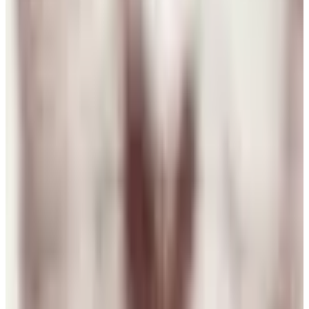
Negua
3 ago 2026
Spain
M
Mario Hugo Kuo Guerrero
3 ago 2026
Planeta Tierra
J
Juan Campos
2 ago 2026
Venezuela
N
Natalia
1 ago 2026