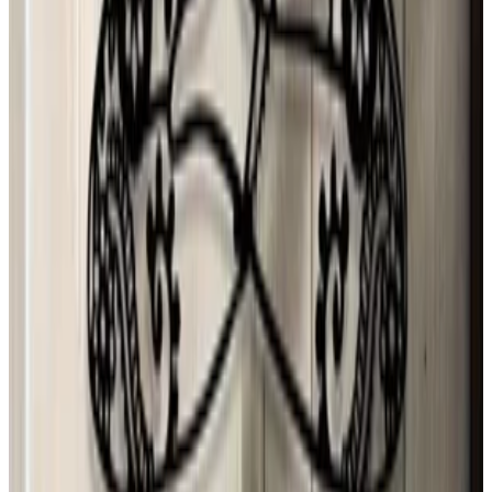
28 jul 2026
Chile
A
Ana María Ferrer Figuera
28 jul 2026
United States
r
ryan
27 jul 2026
Mexico
Mónica Ybarra
27 jul 2026
Mexico
F
Fedrico