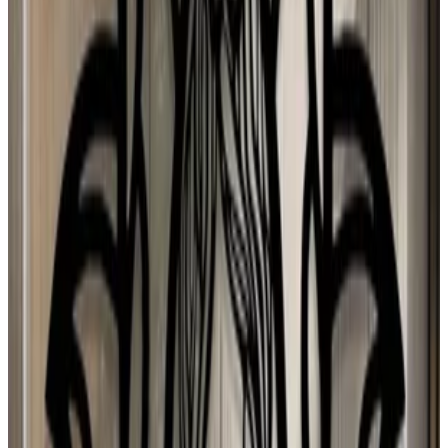
Djamila Lopes
31 jul 2026
Spain
Y
Yolanda Herrero GONZALEZ
31 jul 2026
Spain
N
N Torres
30 jul 2026
Mexico
p
puri
29 jul 2026
Spain