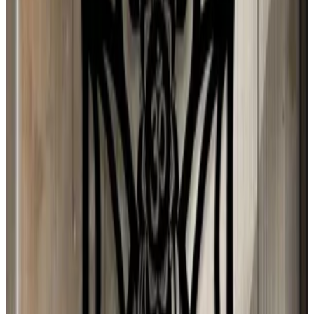
Venezuela
N
Natalia
1 ago 2026
Sweden
d
dono
1 ago 2026
Chile
E
Erika
31 jul 2026
Spain
D