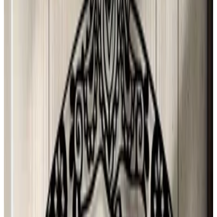
N Torres
30 jul 2026
Mexico
p
puri
29 jul 2026
Spain
J
Josefa
28 jul 2026
Planeta Tierra
P
Paloma Silva Comas