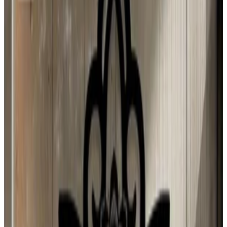
MIA LÍAN Mancia hurtado
4 ago 2026
El Salvador
N
Negua
3 ago 2026
Spain
M
Mario Hugo Kuo Guerrero
3 ago 2026
Planeta Tierra
J
Juan Campos
2 ago 2026