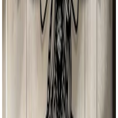
1 ago 2026
Chile
E
Erika
31 jul 2026
Spain
D
Djamila Lopes
31 jul 2026
Spain
Y
Yolanda Herrero GONZALEZ
31 jul 2026
Spain
N