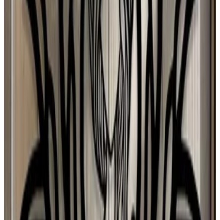
J
Josefa
28 jul 2026
Planeta Tierra
P
Paloma Silva Comas
28 jul 2026
Chile
A
Ana María Ferrer Figuera
28 jul 2026
United States
r
ryan