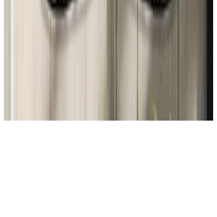
26 jul 2026
Argentina
C
Carmen Valdes
26 jul 2026
United States