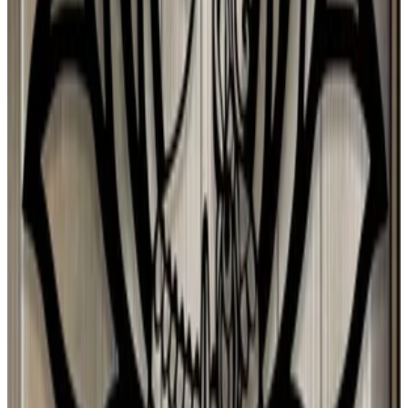
27 jul 2026
Mexico
Mónica Ybarra
27 jul 2026
Mexico
F
Fedrico
26 jul 2026
Argentina
C
Carmen Valdes
26 jul 2026
United States
S