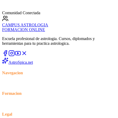
Comunidad Conectada
CAMPUS
ASTROLOGIA
FORMACION ONLINE
Escuela profesional de astrologia. Cursos, diplomados y
herramientas para tu practica astrologica.
AstroSpica.net
Navegacion
Inicio
Cursos
Blog
Foro
Formacion
Tienda
Mi cuenta
Mis cursos
Legal