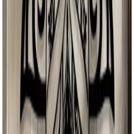
Spain
M
Mario Hugo Kuo Guerrero
3 ago 2026
Planeta Tierra
J
Juan Campos
2 ago 2026
Venezuela
N
Natalia
1 ago 2026
Sweden
d
dono