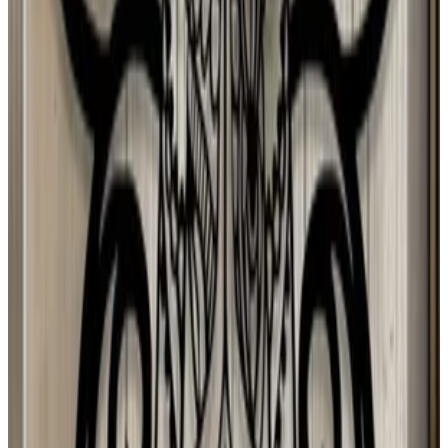
S Confiab
6 ago 2026
Argentina
A
Anastasiia Pryladysheva
5 ago 2026
Planeta Tierra
M
MIA LÍAN Mancia hurtado
4 ago 2026
El Salvador
N
Negua
3 ago 2026