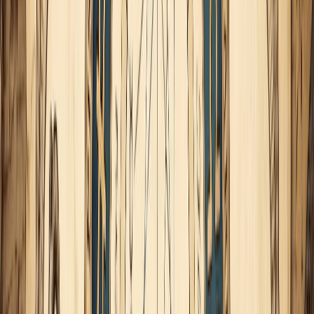
Venus domiciliada también nos acompaña en Libra conjunta
al Sol. Aunque regularmente una Venus domiciliada en Libra
nos da paz y equilibrio, en esta ocasión se encontrará
conjunta a la Estrella Fija
Algorab
. Esta estrella da una
naturaleza marcial y saturnina, nos da tendencia a la
destrucción.
Esto nos quiere decir que su efecto puede ser lo contrario,
y nos dará por forzar la maquinaria al máximo al grado
de no saber cuando parar.
Y si no paramos podemos llegar a destruir lo que acabamos
de construir.