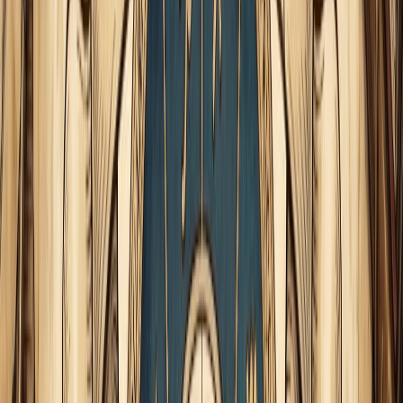
imprescindible
Júpiter también se encuentra en el signo de Aries, por lo que
expande aún más nuestras ganas de satisfacer las
necesidades. Con la
Luna llena en Aries
y Júpiter en el
mismo signo,
somos unos mercenarios y no importa cómo
lo hacemos, pero luchamos y nos enfocamos en lo
fundamental.
El derroche de energía bien canalizada nos hace cumplir
nuestras metas a corto plazo.