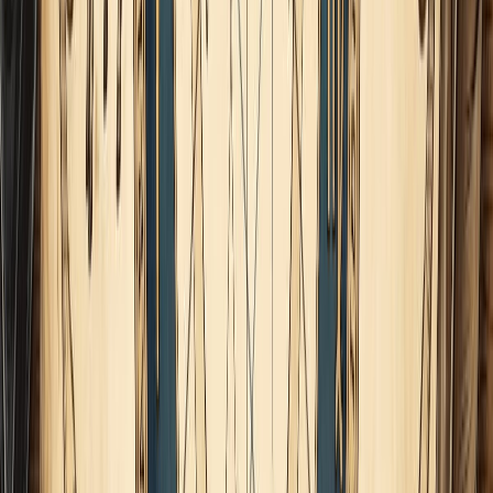
utilizarla para estar en movimiento o en acción. Podemos
hacer deporte, caminar, correr, nadar, etc.
☑️
EVITAR
hablar de temas importantes o tomar decisiones
importantes.
☑️
AGRADECER
este momento de culminación.