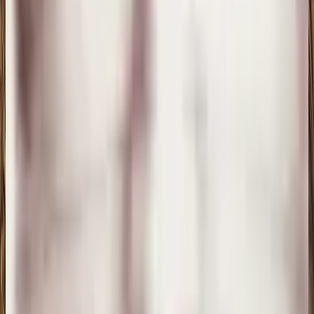
Nizar Ben Sureiti
7 ago 2026
Sweden
A
Agustina Belen Galarza
7 ago 2026
Argentina
S
S Confiab
6 ago 2026
Argentina
A
Anastasiia Pryladysheva