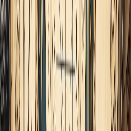
Tips básicos de Luna llena
Cada fase lunar tiene su significado, la Luna llena
representa un final de ciclo, la energía máxima, momento
de culminación y manifestación.
Para estar alineados con esta energía podemos hacer lo
siguiente:
☑️
ELIMINAR
lo innecesario, ya sea de manera material o
emocional. Ir ligeros es la única forma de ayudar a
manifestar.
☑️
CANALIZAR
la energía, porque somos conscientes de
que estamos con la energía a tope, por eso debemos