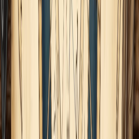
Lídize Olivares
Auditoría
1172
Lecturas
Publicado:
05 oct 2022
Categorización
Luna Llena
Lídize Olivares
Interpretación Astrológica
Palabras Clave