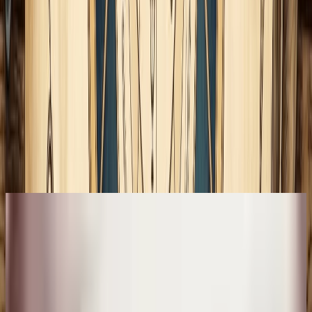
#
calendario lunar
#
luna
#
calendario lunar
2022
#
marte
#
urano
#
lunaciones
#
sol en virgo
#
venus
#
luna llena en
aries
#
luna llena
Artículos Relacionados
09 ago 2026
L
Carta Natal de Jimmy Fallon
Laura g
07 ago 2026
10 ago 2026
Carta Natal de Claudia Schiffer
Mexico
03 ago 2026
Y
Carta Natal de Fabio Cannavaro
Yeray
9 ago 2026
Spain
A
Presiona Enter para buscar