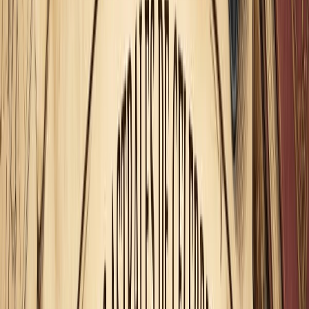
Hay una diferencia entre creer que queremos algo solo
porque nos aferramos a ello o creer que eso es lo que nos
dará satisfacción. Sí, pero, ¿a qué coste?
¿Os ha pasado que hay algo en lo que no dejamos de pensar,
algo que nos quita el tiempo y la energía?, ¿sí? bueno, eso es
algo que nos enseña esta
Luna llena en Aries.
Por aferrarnos a ello no significa que sea bueno para
nosotros.
Tenemos que encontrar la diferencia entre lo que
queremos y lo que necesitamos.
También puede ser que naveguemos mentalmente entre
una cosa y otra,
y no definamos exactamente qué es lo que