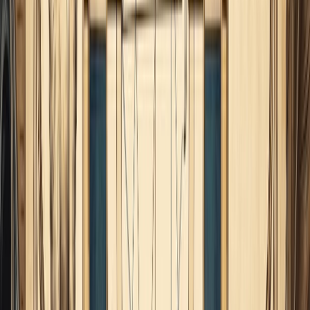
Pero, ¿qué más puede pasar con Plutón?. Si queremos seguir
inconscientes (anestesiados), este sextil es un empujón para
lanzarnos al vacío y a partir de ahí, ya no habrá dudas del
camino que hemos trazado.
Plutón no nos deja opción; o mueres, o avanzas.