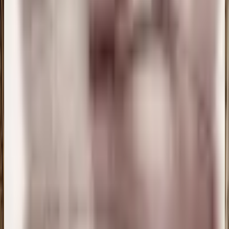
Spain
D
Djamila Lopes
31 jul 2026
Spain
Y
Yolanda Herrero GONZALEZ
31 jul 2026
Spain
N
N Torres
30 jul 2026
Mexico
p
puri