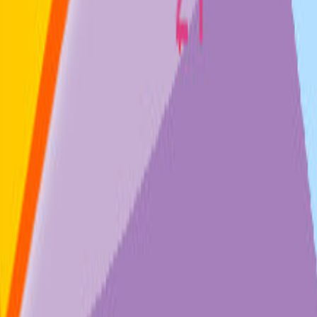
e de la Búsqueda de Sentido
e de la Profundidad
rece en el Encuentro
e a Través del Servicio
ta de la Expresión Creativa