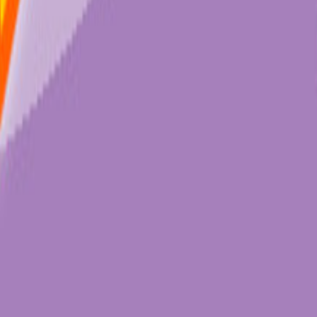
 de las Raíces
ye por la Palabra
ue Fluye con Naturalidad
ita en el Silencio
lorece en la Comunidad