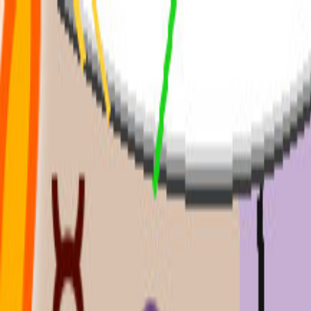
CA
CAMPUS ASTROLOGIA
FORMACIÓN ONLINE
A
S
T
R
O
S
P
I
C
A
Blog
aspectos de la fortuna
aspectos de la fortuna