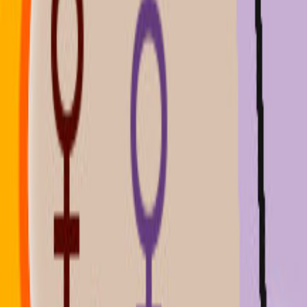
153
artículos con esta etiqueta
Fortuna trígono Venus: La Armonía Natura
17 abr 2026
Fortuna trígono Urano: El Genio Afortuna
17 abr 2026
Fortuna trígono Sol: La Gracia Natural 
17 abr 2026
Fortuna trígono Saturno: La Solidez Natu
17 abr 2026
Fortuna trígono Quirón: La Gracia del Sa