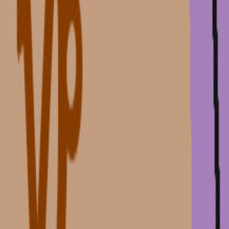
Fortuna sextil Sol: La Oportunidad Radiant
17 abr 2026
Fortuna sextil Saturno: El Mérito Accesib
17 abr 2026
Fortuna sextil Quirón: El Sanador Prósper
17 abr 2026
Fortuna sextil Plutón: El Poder Accesible
17 abr 2026
Fortuna sextil Nodo Norte: El Camino Acce
17 abr 2026