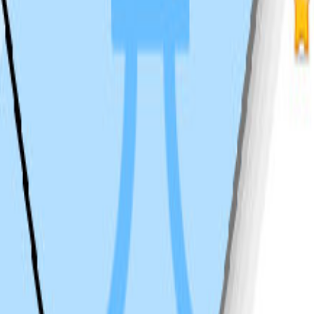
erar
olución
 Fe
a