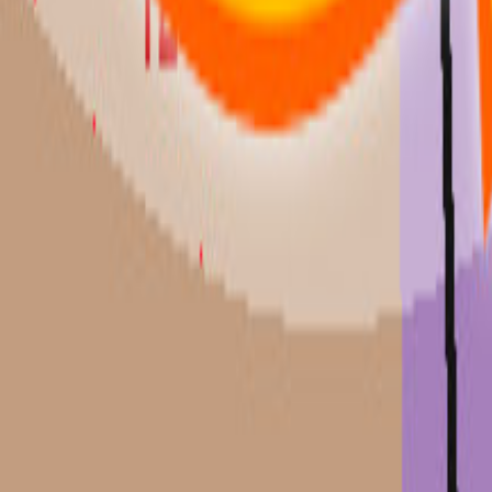
17 abr 2026
Fortuna trígono Casa 4: La Dicha Que Nace
17 abr 2026
Fortuna trígono Casa 3: La Dicha Que Flu
17 abr 2026
Fortuna trígono Casa 2: La Abundancia Q
17 abr 2026
Fortuna trígono Casa 12: La Dicha Que Hab
17 abr 2026
Fortuna trígono Casa 11: La Dicha Que F